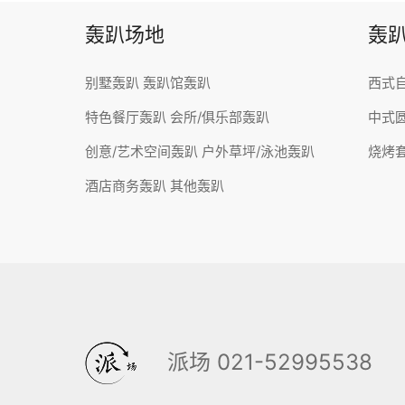
轰趴场地
轰
别墅轰趴
轰趴馆轰趴
西式
特色餐厅轰趴
会所/俱乐部轰趴
中式
创意/艺术空间轰趴
户外草坪/泳池轰趴
烧烤
酒店商务轰趴
其他轰趴
派场 021-52995538