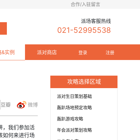
合作/入驻留言
派场客服热线
021-52995538
略&实例
派对商店
登录
注册
攻略选择区域
派对生日策划基础
豆瓣
微博
轰趴场地预定攻略
轰趴游戏攻略
讲，我们参加活
年会派对策划攻略
该如何来进行场