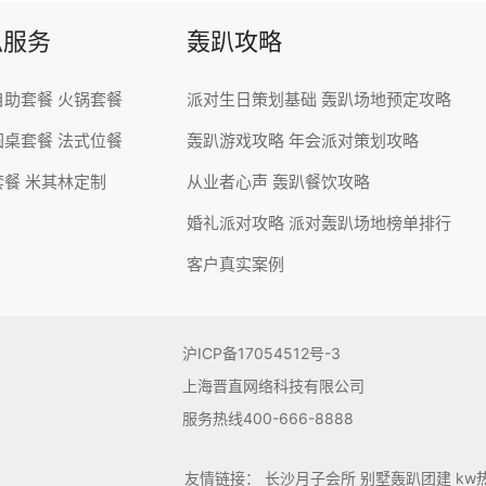
趴服务
轰趴攻略
自助套餐
火锅套餐
派对生日策划基础
轰趴场地预定攻略
圆桌套餐
法式位餐
轰趴游戏攻略
年会派对策划攻略
套餐
米其林定制
从业者心声
轰趴餐饮攻略
婚礼派对攻略
派对轰趴场地榜单排行
客户真实案例
沪ICP备17054512号-3
上海晋直网络科技有限公司
服务热线400-666-8888
友情链接：
长沙月子会所
别墅轰趴团建
kw