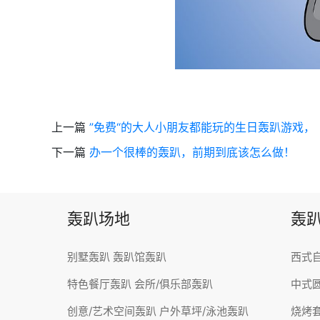
上一篇
”免费“的大人小朋友都能玩的生日轰趴游戏，
下一篇
办一个很棒的轰趴，前期到底该怎么做！
轰趴场地
轰
别墅轰趴
轰趴馆轰趴
西式
特色餐厅轰趴
会所/俱乐部轰趴
中式
创意/艺术空间轰趴
户外草坪/泳池轰趴
烧烤