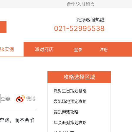
合作/入驻留言
派场客服热线
021-52995538
略&实例
派对商店
登录
注册
攻略选择区域
派对生日策划基础
豆瓣
微博
轰趴场地预定攻略
轰趴游戏攻略
奔跑，而不会陷
年会派对策划攻略